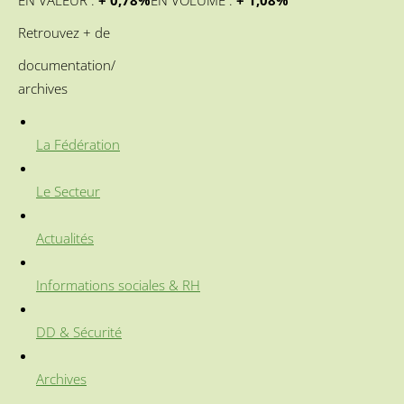
EN VALEUR :
+ 0,78
%
EN VOLUME :
+ 1,08%
Retrouvez + de
documentation/
archives
La Fédération
Le Secteur
Actualités
Informations sociales & RH
DD & Sécurité
Archives