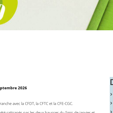
ptembre 2026
branche avec la CFDT, la CFTC et la CFE-CGC.
ent été rattrapés par les deux hausses du Smic de janvier et