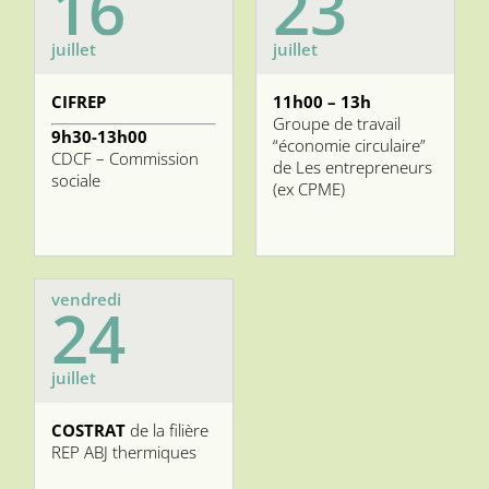
16
23
juillet
juillet
CIFREP
11h00 – 13h
Groupe de travail
9h30-13h00
“économie circulaire”
CDCF – Commission
de Les entrepreneurs
sociale
(ex CPME)
vendredi
24
juillet
COSTRAT
de la filière
REP ABJ thermiques