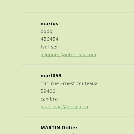
marius
dqdq
456454
fseffsef
mluporsi@inter-ges.com
marl059
131 rue Ernest couteaux
59400
cambrai
marl.marl@hotmail.fr
MARTIN Didier