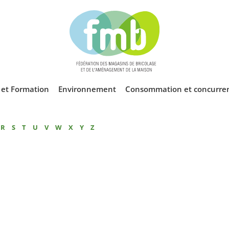
l et Formation
Environnement
Consommation et concurre
R
S
T
U
V
W
X
Y
Z