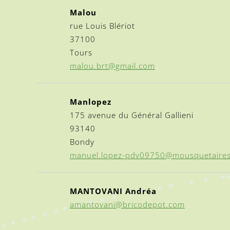
Malou
rue Louis Blériot
37100
Tours
malou.brt@gmail.com
Manlopez
175 avenue du Général Gallieni
93140
Bondy
manuel.lopez-pdv09750@mousquetaire
MANTOVANI Andréa
amantovani@bricodepot.com