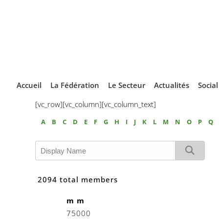
Accueil
La Fédération
Le Secteur
Actualités
Socia
[vc_row][vc_column][vc_column_text]
A
B
C
D
E
F
G
H
I
J
K
L
M
N
O
P
Q
2094 total members
m m
75000