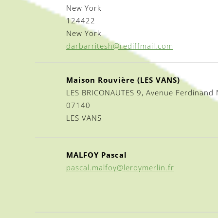
New York
124422
New York
darbarritesh@rediffmail.com
Maison Rouvière (LES VANS)
LES BRICONAUTES 9, Avenue Ferdinand 
07140
LES VANS
MALFOY Pascal
pascal.malfoy@leroymerlin.fr