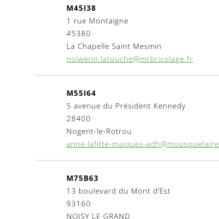
M45I38
1 rue Montaigne
45380
La Chapelle Saint Mesmin
nolwenn.latouche@mrbricolage.fr
M55I64
5 avenue du Président Kennedy
28400
Nogent-le-Rotrou
anne.lafitte-maiques-adh@mousquetair
M75B63
13 boulevard du Mont d’Est
93160
NOISY LE GRAND