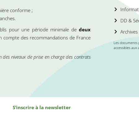
Informat
nière conforme ;
ranches.
DD & Séc
ablis pour une période minimale de
deux
Archives
e en compte des recommandations de France
Les documents 
accessibles aux 
n des niveaux de prise en charge des contrats
S’inscrire à la newsletter