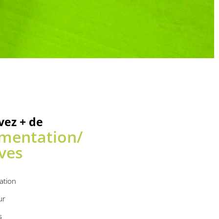
vez + de
mentation/
ves
ation
ur
s